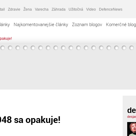
tail
Zdravie
Žena
Varecha
Záhrada
Užitočná
Video
DefenceNews
lánky
Najkomentovanejšie články
Zoznam blogov
Komerčné blog
pakuje!
de
48 sa opakuje!
desja