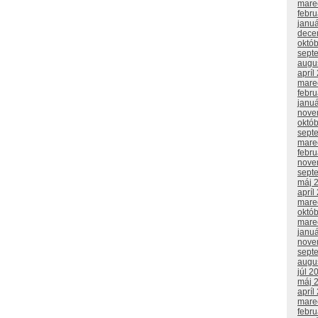
mare
febr
janu
dece
októ
sept
augu
apríl
mare
febr
janu
nove
októ
sept
mare
febr
nove
sept
máj 
apríl
mare
októ
mare
janu
nove
sept
augu
júl 2
máj 
apríl
mare
febr