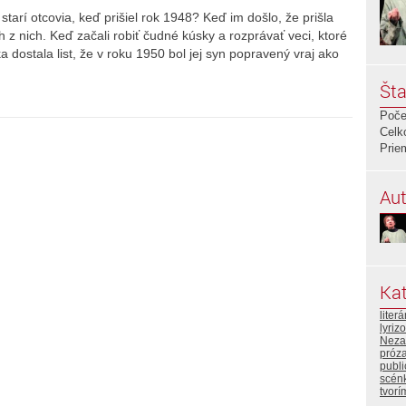
, starí otcovia, keď prišiel rok 1948? Keď im došlo, že prišla
h z nich. Keď začali robiť čudné kúsky a rozprávať veci, ktoré
 dostala list, že v roku 1950 bol jej syn popravený vraj ako
Šta
Poče
Celk
Prie
Aut
Kat
liter
lyriz
Neza
próz
publi
scén
tvorí