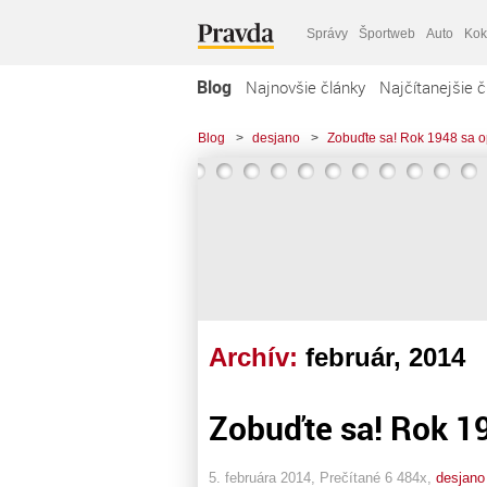
Správy
Športweb
Auto
Kok
Blog
Najnovšie články
Najčítanejšie č
Blog
>
desjano
>
Zobuďte sa! Rok 1948 sa o
Archív:
február, 2014
Zobuďte sa! Rok 19
5. februára 2014, Prečítané 6 484x,
desjano