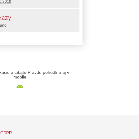
c 2010
kazy
Jano
likáciu a čítajte Pravdu pohodlne aj v
mobile
GDPR