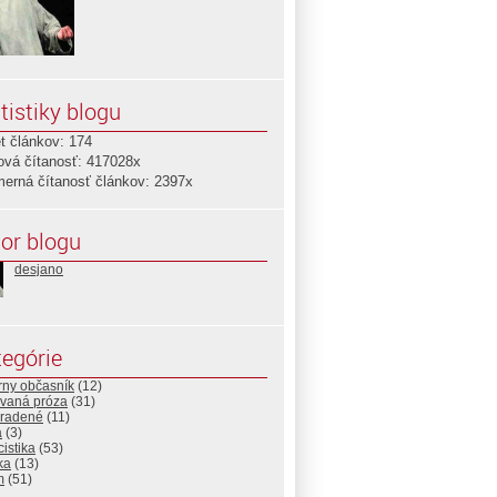
tistiky blogu
t článkov: 174
ová čítanosť: 417028x
merná čítanosť článkov: 2397x
or blogu
desjano
egórie
árny občasník
(12)
ovaná próza
(31)
radené
(11)
a
(3)
cistika
(53)
ka
(13)
m
(51)