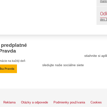
mare
Od
des 
 predplatné
Pravda
stiahnite si ap
ormácie na každý deň
sledujte naše sociálne siete
íka Pravda
Reklama
Otázky a odpovede
Podmienky používania
Cookies