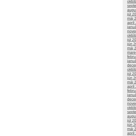
októ
sept
augu
júl 2
máj 
apríl
janu
nove
októ
júl 2
jún 
máj 
mare
febr
janu
dece
októ
júl 2
jún 
máj 
apríl
febru
janu
dece
nove
októ
sept
augu
júl 2
jún 
máj 
apríl