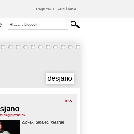
Registrácia
Prihlásenie
y
desjano
RSS
sjano
no.blog.pravda.sk
človek, umelec, kresťan