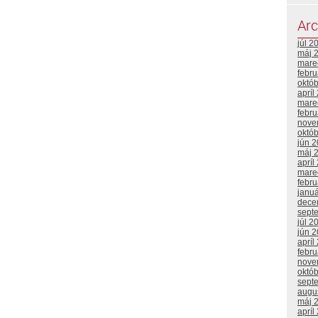
Arc
júl 2
máj 
mare
febr
októ
apríl
mare
febr
nove
októ
jún 
máj 
apríl
mare
febr
janu
dece
sept
júl 2
jún 
apríl
febr
nove
októ
sept
augu
máj 
apríl