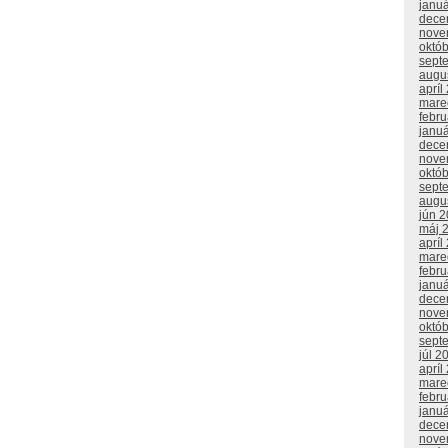
janu
dece
nove
októ
sept
augu
apríl
mare
febr
janu
dece
nove
októ
sept
augu
jún 
máj 
apríl
mare
febr
janu
dece
nove
októ
sept
júl 2
apríl
mare
febr
janu
dece
nove