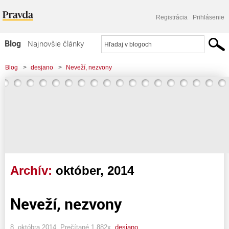
Registrácia
Prihlásenie
Blog
Najnovšie články
Najčítanejšie články
Blog
>
desjano
>
Neveží, nezvony
Najkomentovanejšie články
Zoznam blogov
Komerčné blogy
Archív:
október, 2014
Neveží, nezvony
8. októbra 2014, Prečítané 1 882x,
desjano