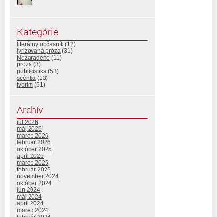
Kategórie
literárny občasník
(12)
lyrizovaná próza
(31)
Nezaradené
(11)
próza
(3)
publicistika
(53)
scénka
(13)
tvorím
(51)
Archív
júl 2026
máj 2026
marec 2026
február 2026
október 2025
apríl 2025
marec 2025
február 2025
november 2024
október 2024
jún 2024
máj 2024
apríl 2024
marec 2024
február 2024