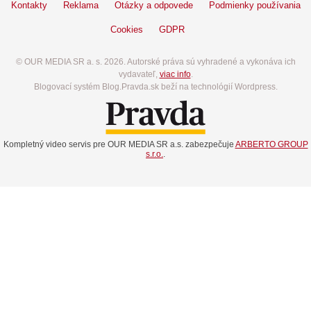
Kontakty
Reklama
Otázky a odpovede
Podmienky používania
Cookies
GDPR
© OUR MEDIA SR a. s. 2026. Autorské práva sú vyhradené a vykonáva ich
vydavateľ,
viac info
.
Blogovací systém Blog.Pravda.sk beží na technológií Wordpress.
Kompletný video servis pre OUR MEDIA SR a.s. zabezpečuje
ARBERTO GROUP
s.r.o.
.