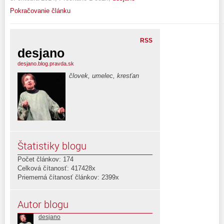
Pokračovanie článku
RSS
desjano
desjano.blog.pravda.sk
človek, umelec, kresťan
Štatistiky blogu
Počet článkov: 174
Celková čítanosť: 417428x
Priemerná čítanosť článkov: 2399x
Autor blogu
desjano