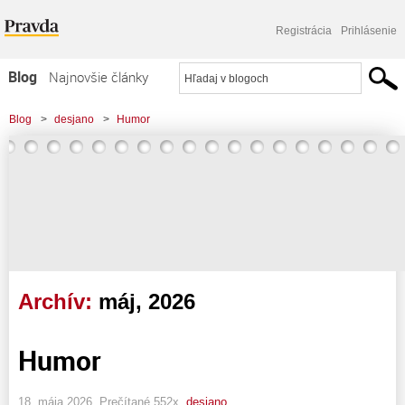
Registrácia
Prihlásenie
Blog
Najnovšie články
Najčítanejšie články
Blog
>
desjano
>
Humor
Najkomentovanejšie články
Zoznam blogov
Komerčné blogy
Archív:
máj, 2026
Humor
18. mája 2026, Prečítané 552x,
desjano