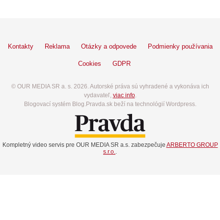
Kontakty
Reklama
Otázky a odpovede
Podmienky používania
Cookies
GDPR
© OUR MEDIA SR a. s. 2026. Autorské práva sú vyhradené a vykonáva ich
vydavateľ,
viac info
.
Blogovací systém Blog.Pravda.sk beží na technológií Wordpress.
Kompletný video servis pre OUR MEDIA SR a.s. zabezpečuje
ARBERTO GROUP
s.r.o.
.