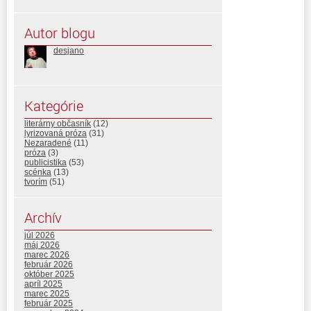
Autor blogu
desjano
Kategórie
literárny občasník
(12)
lyrizovaná próza
(31)
Nezaradené
(11)
próza
(3)
publicistika
(53)
scénka
(13)
tvorím
(51)
Archív
júl 2026
máj 2026
marec 2026
február 2026
október 2025
apríl 2025
marec 2025
február 2025