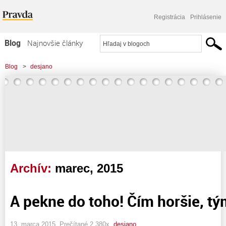
Registrácia
Prihlásenie
Blog
Najnovšie články
Najčítanejšie články
Blog
>
desjano
Najkomentovanejšie články
Zoznam blogov
Komerčné blogy
Archív:
marec, 2015
A pekne do toho! Čím horšie, tým
13. marca 2015, Prečítané 2 380x,
desjano