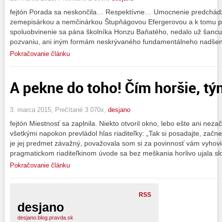
fejtón Porada sa neskončila… Respektívne… Umocnenie predchádz
zemepisárkou a nemčinárkou Štupňágovou Efergerovou a k tomu 
spoluobvinenie sa pána školníka Honzu Baňatého, nedalo už šancu
pozvaniu, ani iným formám neskrývaného fundamentálneho nadšen
Pokračovanie článku
A pekne do toho! Čím horšie, tý
3. marca 2015, Prečítané 3 070x,
desjano
fejtón Miestnosť sa zaplnila. Niekto otvoril okno, lebo ešte ani nez
všetkými napokon prevládol hlas riaditeľky: „Tak si posadajte, začn
je jej predmet závažný, považovala som si za povinnosť vám vyhovi
pragmatickom riaditeľkinom úvode sa bez meškania horlivo ujala sl
Pokračovanie článku
RSS
desjano
desjano.blog.pravda.sk