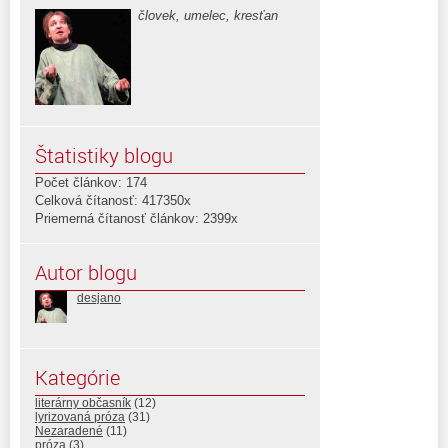
človek, umelec, kresťan
Štatistiky blogu
Počet článkov: 174
Celková čítanosť: 417350x
Priemerná čítanosť článkov: 2399x
Autor blogu
desjano
Kategórie
literárny občasník
(12)
lyrizovaná próza
(31)
Nezaradené
(11)
próza
(3)