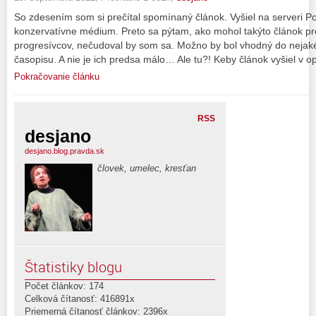
So zdesením som si prečítal spomínaný článok. Vyšiel na serveri Po
konzervatívne médium. Preto sa pýtam, ako mohol takýto článok pre
progresívcov, nečudoval by som sa. Možno by bol vhodný do nej
časopisu. A nie je ich predsa málo… Ale tu?! Keby článok vyšiel v 
Pokračovanie článku
RSS
desjano
desjano.blog.pravda.sk
človek, umelec, kresťan
Štatistiky blogu
Počet článkov: 174
Celková čítanosť: 416891x
Priemerná čítanosť článkov: 2396x