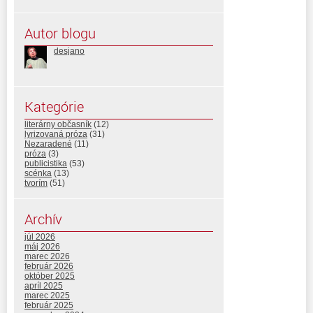
Autor blogu
desjano
Kategórie
literárny občasník
(12)
lyrizovaná próza
(31)
Nezaradené
(11)
próza
(3)
publicistika
(53)
scénka
(13)
tvorím
(51)
Archív
júl 2026
máj 2026
marec 2026
február 2026
október 2025
apríl 2025
marec 2025
február 2025