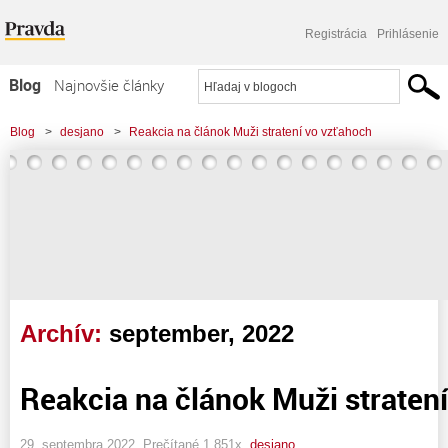
Registrácia
Prihlásenie
Blog
Najnovšie články
Najčítanejšie články
Blog
>
desjano
>
Reakcia na článok Muži stratení vo vzťahoch
Najkomentovanejšie články
Zoznam blogov
Komerčné blogy
Archív:
september, 2022
Reakcia na článok Muži straten
29. septembra 2022, Prečítané 1 851x,
desjano