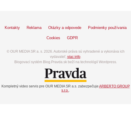
Kontakty
Reklama
Otázky a odpovede
Podmienky používania
Cookies
GDPR
© OUR MEDIA SR a. s. 2026. Autorské práva sú vyhradené a vykonáva ich
vydavateľ,
viac info
.
Blogovací systém Blog.Pravda.sk beží na technológií Wordpress.
Kompletný video servis pre OUR MEDIA SR a.s. zabezpečuje
ARBERTO GROUP
s.r.o.
.