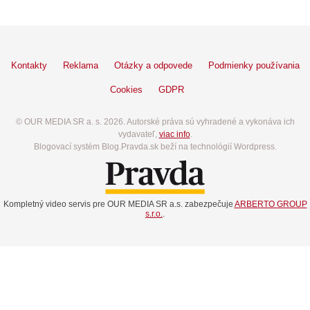
Kontakty
Reklama
Otázky a odpovede
Podmienky používania
Cookies
GDPR
© OUR MEDIA SR a. s. 2026. Autorské práva sú vyhradené a vykonáva ich
vydavateľ,
viac info
.
Blogovací systém Blog.Pravda.sk beží na technológií Wordpress.
Kompletný video servis pre OUR MEDIA SR a.s. zabezpečuje
ARBERTO GROUP
s.r.o.
.