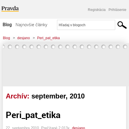
Registrácia
Prihlásenie
Blog
Najnovšie články
Najčítanejšie články
Blog
>
desjano
>
Peri_pat_etika
Najkomentovanejšie články
Zoznam blogov
Komerčné blogy
Archív:
september, 2010
Peri_pat_etika
22. septembra 2010, Prečítané 2 013x,
desjano