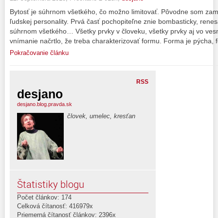
Bytosť je súhrnom všetkého, čo možno limitovať. Pôvodne som zam
ľudskej personality. Prvá časť pochopiteľne znie bombasticky, ren
súhrnom všetkého… Všetky prvky v človeku, všetky prvky aj vo vesm
vnímanie načrtlo, že treba charakterizovať formu. Forma je pýcha, 
Pokračovanie článku
RSS
desjano
desjano.blog.pravda.sk
človek, umelec, kresťan
Štatistiky blogu
Počet článkov: 174
Celková čítanosť: 416979x
Priemerná čítanosť článkov: 2396x