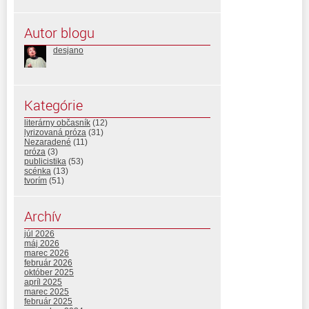
Autor blogu
desjano
Kategórie
literárny občasník
(12)
lyrizovaná próza
(31)
Nezaradené
(11)
próza
(3)
publicistika
(53)
scénka
(13)
tvorím
(51)
Archív
júl 2026
máj 2026
marec 2026
február 2026
október 2025
apríl 2025
marec 2025
február 2025