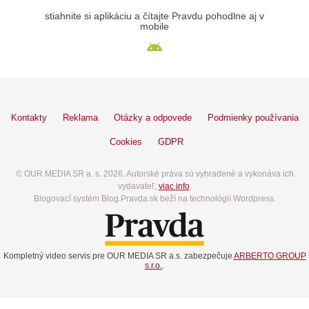
stiahnite si aplikáciu a čítajte Pravdu pohodlne aj v
mobile
Kontakty
Reklama
Otázky a odpovede
Podmienky používania
Cookies
GDPR
© OUR MEDIA SR a. s. 2026. Autorské práva sú vyhradené a vykonáva ich
vydavateľ,
viac info
.
Blogovací systém Blog.Pravda.sk beží na technológií Wordpress.
Kompletný video servis pre OUR MEDIA SR a.s. zabezpečuje
ARBERTO GROUP
s.r.o.
.