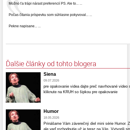
Možno ťa trápi nárast preferencií PS. Ale to... ...
Počas čítania príspevku som súhlasne pokyvoval... ...
Pekne napisane... ...
Ďalšie články od tohto blogera
Siena
09.07.2026
pre opakovanie videa dajte preč navrhované video
kliknute na KRUH so šipkou pre opakovanie
Humor
18.05.2026
Prinášame Vám záverečný diel mini série Humor. Z
ale veď rozhodnutie už je teraz na Vás. Vytvorili 