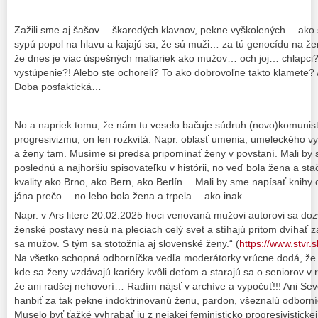
Zažili sme aj šašov… škaredých klavnov, pekne vyškolených… ako s
sypú popol na hlavu a kajajú sa, že sú muži… za tú genocídu na ž
že dnes je viac úspešných maliariek ako mužov… och joj… chlapci?
vystúpenie?! Alebo ste ochoreli? To ako dobrovoľne takto klamete?
Doba posfaktická…
No a napriek tomu, že nám tu veselo bačuje súdruh (novo)komunista 
progresivizmu, on len rozkvitá. Napr. oblasť umenia, umeleckého 
a ženy tam. Musíme si predsa pripomínať ženy v povstaní. Mali by 
poslednú a najhoršiu spisovateľku v histórii, no veď bola žena a stačí.
kvality ako Brno, ako Bern, ako Berlín… Mali by sme napísať knihy
jána prečo… no lebo bola žena a trpela… ako inak.
Napr. v Ars litere 20.02.2025 hoci venovaná mužovi autorovi sa d
ženské postavy nesú na pleciach celý svet a stíhajú pritom dvíhať za
sa mužov. S tým sa stotožnia aj slovenské ženy.“ (
https://www.stvr.
Na všetko schopná odborníčka vedľa moderátorky vrúcne dodá, že t
kde sa ženy vzdávajú kariéry kvôli deťom a starajú sa o seniorov v 
že ani radšej nehovorí… Radím nájsť v archíve a vypočuť!!! Ani S
hanbiť za tak pekne indoktrinovanú ženu, pardon, všeznalú odborníč
Muselo byť ťažké vyhrabať ju z nejakej feministicko progresivisticke