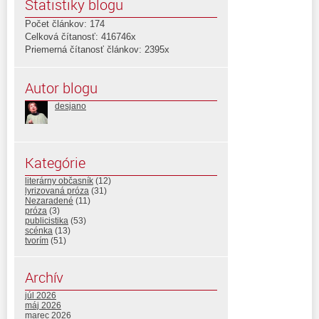
Štatistiky blogu
Počet článkov: 174
Celková čítanosť: 416746x
Priemerná čítanosť článkov: 2395x
Autor blogu
desjano
Kategórie
literárny občasník
(12)
lyrizovaná próza
(31)
Nezaradené
(11)
próza
(3)
publicistika
(53)
scénka
(13)
tvorím
(51)
Archív
júl 2026
máj 2026
marec 2026