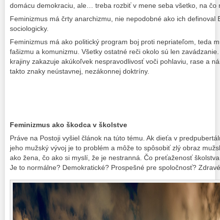
domácu demokraciu, ale… treba rozbiť v mene seba všetko, na čo 
Feminizmus má črty anarchizmu, nie nepodobné ako ich definoval 
sociologicky.
Feminizmus má ako politický program boj proti nepriateľom, teda
fašizmu a komunizmu. Všetky ostatné reči okolo sú len zavádzanie.
krajiny zakazuje akúkoľvek nespravodlivosť voči pohlaviu, rase a
takto znaky neústavnej, nezákonnej doktríny.
Feminizmus ako škodca v školstve
Práve na Postoji vyšiel článok na túto tému. Ak dieťa v predpubertá
jeho mužský vývoj je to problém a môže to spôsobiť zlý obraz muž
ako žena, čo ako si myslí, že je nestranná. Čo preťaženosť školst
Je to normálne? Demokratické? Prospešné pre spoločnosť? Zdrav