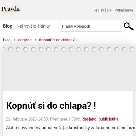
Registrácia
Prihlásenie
Blog
Najnovšie články
Najčítanejšie články
Blog
>
desjano
>
Kopnúť si do chlapa? !
Najkomentovanejšie články
Zoznam blogov
Komerčné blogy
Kopnúť si do chlapa? !
21. februára 2025 14:00
, Prečítané 1 500x,
desjano
,
publicistika
Alebo nevyhnutný odpor voči (aj kresťansky zafarbenému) feminiz