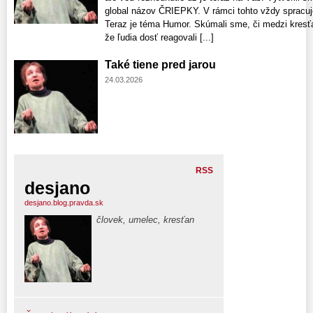
global názov ČRIEPKY. V rámci tohto vždy spracuj
Teraz je téma Humor. Skúmali sme, či medzi kresť
že ľudia dosť reagovali [...]
Také tiene pred jarou
24.03.2026
RSS
desjano
desjano.blog.pravda.sk
človek, umelec, kresťan