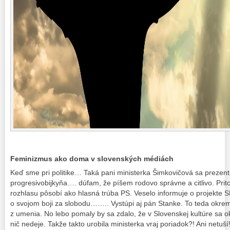
Feminizmus ako doma v slovenských médiách
Keď sme pri politike… Taká pani ministerka Šimkovičová sa prezent
progresivobijkyňa…. dúfam, že píšem rodovo správne a citlivo. Pr
rozhlasu pôsobí ako hlasná trúba PS. Veselo informuje o projekte SN
o svojom boji za slobodu…….. Vystúpi aj pán Stanke. To teda okrem
z umenia. No lebo pomaly by sa zdalo, že v Slovenskej kultúre sa
nič nedeje. Takže takto urobila ministerka vraj poriadok?! Ani netuší