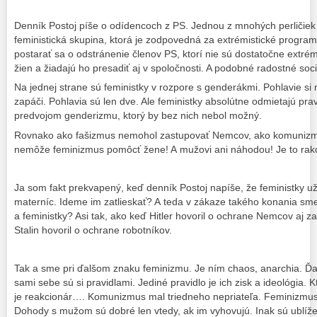
Denník Postoj píše o odídencoch z PS. Jednou z mnohých perličiek j
feministická skupina, ktorá je zodpovedná za extrémistické programové
postarať sa o odstránenie členov PS, ktorí nie sú dostatočne extrém
žien a žiadajú ho presadiť aj v spoločnosti. A podobné radostné socia
Na jednej strane sú feministky v rozpore s genderákmi. Pohlavie s
zapáči. Pohlavia sú len dve. Ale feministky absolútne odmietajú pra
predvojom genderizmu, ktorý by bez nich nebol možný.
Rovnako ako fašizmus nemohol zastupovať Nemcov, ako komuniz
nemôže feminizmus pomôcť žene! A mužovi ani náhodou! Je to rakov
Ja som fakt prekvapený, keď denník Postoj napíše, že feministky už
materníc. Ideme im zatlieskať? A teda v zákaze takého konania sm
a feministky? Asi tak, ako keď Hitler hovoril o ochrane Nemcov aj z
Stalin hovoril o ochrane robotníkov.
Tak a sme pri ďalšom znaku feminizmu. Je ním chaos, anarchia. Ďalši
sami sebe sú si pravidlami. Jediné pravidlo je ich zisk a ideológia. Kto
je reakcionár…. Komunizmus mal triedneho nepriateľa. Feminizmus
Dohody s mužom sú dobré len vtedy, ak im vyhovujú. Inak sú ublíž