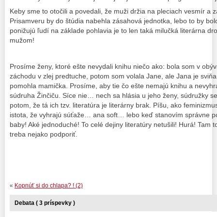
Keby sme to otočili a povedali, že muži držia na pleciach vesmír a z
Prisamveru by do štúdia nabehla zásahová jednotka, lebo to by bolo
ponižujú ľudí na základe pohlavia je to len taká milučká literárna dr
mužom!
Prosíme ženy, ktoré ešte nevydali knihu niečo ako: bola som v obý
záchodu v zlej predtuche, potom som volala Jane, ale Jana je sviňa
pomohla mamička. Prosíme, aby tie čo ešte nemajú knihu a nevyhrali
súdruha Žinčiču. Síce nie… nech sa hlásia u jeho ženy, súdružky se
potom, že tá ich tzv. literatúra je literárny brak. Píšu, ako feminizm
istota, že vyhrajú súťaže… ana soft… lebo keď stanovím správne p
baby! Aké jednoduché! To celé dejiny literatúry netušili! Hurá! Tam 
treba nejako podporiť.
«
Kopnúť si do chlapa? ! (2)
Debata ( 3 príspevky )