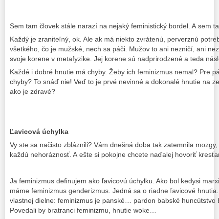
Sem tam človek stále narazí na nejaký feministický bordel. A sem ta
Každý je zraniteľný, ok. Ale ak má niekto zvrátenú, perverznú potre
všetkého, čo je mužské, nech sa páči. Mužov to ani nezničí, ani ne
svoje korene v metafyzike. Jej korene sú nadprirodzené a teda násl
Každé i dobré hnutie má chyby. Žeby ich feminizmus nemal? Pre p
chyby? To snáď nie! Veď to je prvé nevinné a dokonalé hnutie na ze
ako je zdravé?
Ľavicová úchylka
Vy ste sa načisto zbláznili? Vám dnešná doba tak zatemnila mozgy, či
každú nehoráznosť. A ešte si pokojne chcete naďalej hovoriť kresťa
Ja feminizmus definujem ako ľavicovú úchylku. Ako bol kedysi marx
máme feminizmus genderizmus. Jedná sa o riadne ľavicové hnutia. Č
vlastnej dielne: feminizmus je panské… pardon babské huncútstvo bi
Povedali by bratranci feminizmu, hnutie woke…